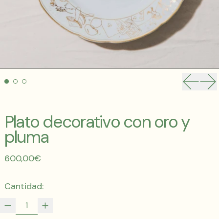
Anterio
Si
Plato decorativo con oro y
pluma
Precio habitual
600,00€
Cantidad: