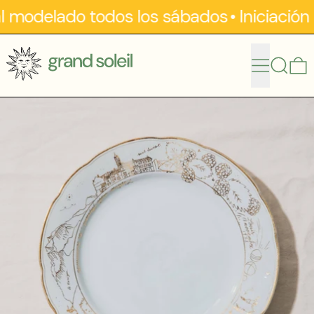
al modelado todos los sábados
•
Iniciación
menú
buscar
0