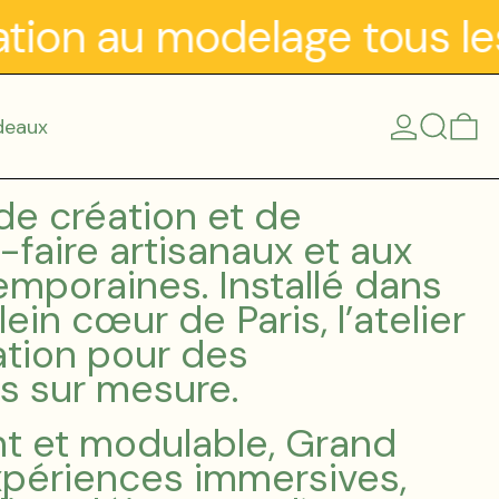
ion au modelage tous les 
se connect
recherch
0 
deaux
 de création et de
-faire artisanaux et aux
emporaines. Installé dans
in cœur de Paris, l’atelier
sation pour des
s sur mesure.
t et modulable, Grand
expériences immersives,