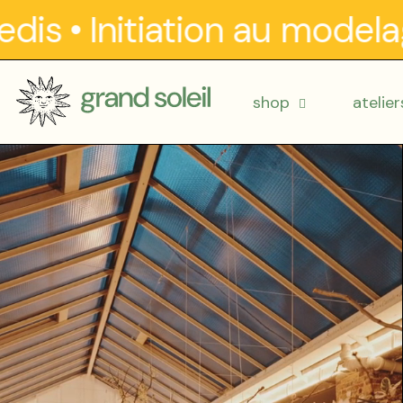
s
•
Initiation au modelage
shop
atelier