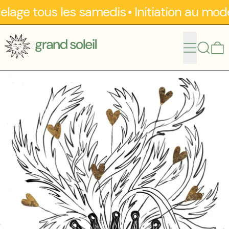
elage tous les samedis
•
Initiation au mod
menu
recherc
0